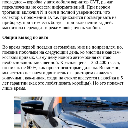
последнее – коробка у автомобиля вариатор CVT, рычаг
переключения не совсем информативный. При первом
трогании включил N и был в полной уверенности, что
селектор в положении D, т.е. приходится посматривать на
приборку, при этом есть бонус – при включении задней,
магнитола переходит в режим mute, очень удобно.
Общий вывод по авто
Во время первой поездки автомобиль мне не понравился, но,
поездив побольше на следующий день, ко многим нюансам-
косякам привык. Саму цену нового автомобиля считаю
необоснованно завышенной. Красная цена – 350-400 тысяч,
но никак не 600+, как просят некоторые дилеры. Возможно,
мы чего-то не знаем и двигатель с вариатором окажутся
живучими, как-никак, сзади на стекле красуется наклейка в 5
лет гарантии (как это любят делать корейцы). Но это покажет
лишь время.