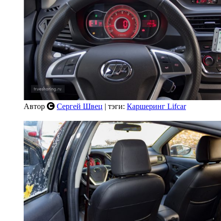
Автор
Сергей Швец
| тэги:
Каршеринг Lifcar