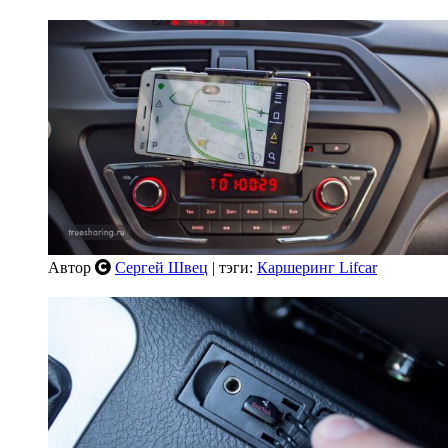
Автор
Сергей Швец
| тэги:
Каршеринг Lifcar