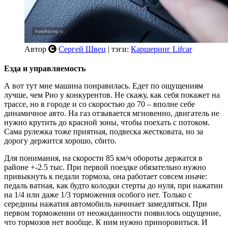
Автор
Сергей Швец
| тэги:
Каршеринг Lifcar
Езда и управляемость
А вот тут мне машина понравилась. Едет по ощущениям
лучше, чем Рио у конкурентов. Не скажу, как себя покажет на
трассе, но в городе и со скоростью до 70 – вполне себе
динамичное авто. На газ отзывается мгновенно, двигатель не
нужно крутить до красной зоны, чтобы поехать с потоком.
Сама рулежка тоже приятная, подвеска жестковата, но за
дорогу держится хорошо, сбито.
Для понимания, на скорости 85 км/ч обороты держатся в
районе +-2.5 тыс. При первой поездке обязательно нужно
привыкнуть к педали тормоза, она работает совсем иначе:
педаль ватная, как будто колодки стерты до нуля, при нажатии
на 1/4 или даже 1/3 торможения особого нет. Только с
середины нажатия автомобиль начинает замедляться. При
первом торможении от неожиданности появилось ощущение,
что тормозов нет вообще. К ним нужно приноровиться. И