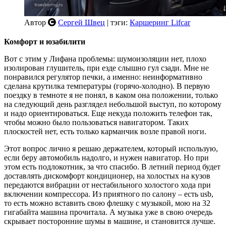
Автор
Сергей Швец
| тэги:
Каршеринг Lifcar
Комфорт и юзабилити
Вот с этим у Лифана проблемы: шумоизоляции нет, плохо
изолирован глушитель, при езде слышно гул сзади. Мне не
понравился регулятор печки, а именно: неинформативно
сделана крутилка температуры (горячо-холодно). В первую
поездку в темноте я не понял, в каком она положении, только
на следующий день разглядел небольшой выступ, по которому
и надо ориентироваться. Еще некуда положить телефон так,
чтобы можно было пользоваться навигатором. Таких
плоскостей нет, есть только карманчик возле правой ноги.
Этот вопрос лично я решаю держателем, который использую,
если беру автомобиль надолго, и нужен навигатор. Но при
этом есть подлокотник, за что спасибо. В летний период будет
доставлять дискомфорт кондиционер, на холостых на кузов
передаются вибрации от нестабильного холостого хода при
включении компрессора. Из приятного по салону – есть usb,
то есть можно вставить свою флешку с музыкой, мою на 32
гигабайта машина прочитала. А музыка уже в свою очередь
скрывает посторонние шумы в машине, и становится лучше.