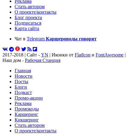
Реклама
Стать автором
О проекте/контакты
Блог проекта
Подписаться
Карта сайта
Чат в
Telegram
Каршероводы говорят
2017-2018 | Сайт -
YN
| Иконки от
FlatIcon
и
FontAwesome
|
Наш дом -
Рабочая Станция
Главная
Новости
Посты
Блоги
Подкаст
Промо-акции
Реклама
Промокоды
Каршеринг
Кикшеринг
Стать автором
О проекте/контакты