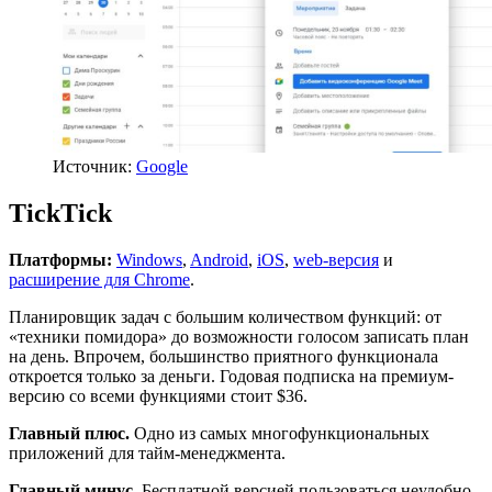
Источник:
Google
TickTick
Платформы:
Windows
,
Android
,
iOS
,
web-версия
и
расширение для Chrome
.
Планировщик задач с большим количеством функций: от
«техники помидора» до возможности голосом записать план
на день. Впрочем, большинство приятного функционала
откроется только за деньги. Годовая подписка на премиум-
версию со всеми функциями стоит $36.
Главный плюс.
Одно из самых многофункциональных
приложений для тайм-менеджмента.
Главный минус.
Бесплатной версией пользоваться неудобно