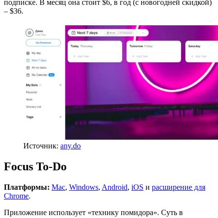
подписке. В месяц она стоит $6, в год (c новогодней скидкой)
– $36.
Источник:
any.do
Focus To-Do
Платформы:
Mac
,
Windows
,
Android
,
iOS
и
расширение для
Chrome
.
Приложение использует «технику помидора». Суть в