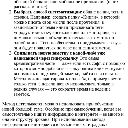
обычный блокнот или мобильное приложение (о них
расскажем ниже).
Выбрать способ систематизации
: общие папки, теги и
ссылки. Например, создать папку «Книги», в которой
можно писать свои мысли после прочтения, в
зависимости от темы книги присваивать теги
«продуктивность», «психология» или «история», а с
помощью ссылок объединять несколько заметок по
одной книге. Теги необязательно придумывать сразу –
они будут появляться по мере написания заметок.
Связывать новую заметку с какой-либо уже
написанной через гиперссылку.
Это самая
времязатратная часть — даже если есть софт, с помощью
которого можно добавить ссылку одним кликом, нужно
вспомнить о подходящей заметке, найти ее и связать.
Метод можно адаптировать под себя, например ввести
только теги, а перелинковку использовать только в
редких случаях — это сократит время на ведение
заметок.
Метод цеттелькастен можно использовать при обучении
новой большой теме. Особенно при самообучении, когда вы
самостоятельно ищите информацию в интернете – ее много и
она не структурирована. При использовании метода
информация не потеряется в бесконечных тетрадках с