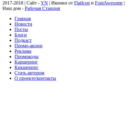
2017-2018 | Сайт -
YN
| Иконки от
FlatIcon
и
FontAwesome
|
Наш дом -
Рабочая Станция
Главная
Новости
Посты
Блоги
Подкаст
Промо-акции
Реклама
Промокоды
Каршеринг
Кикшеринг
Стать автором
О проекте/контакты