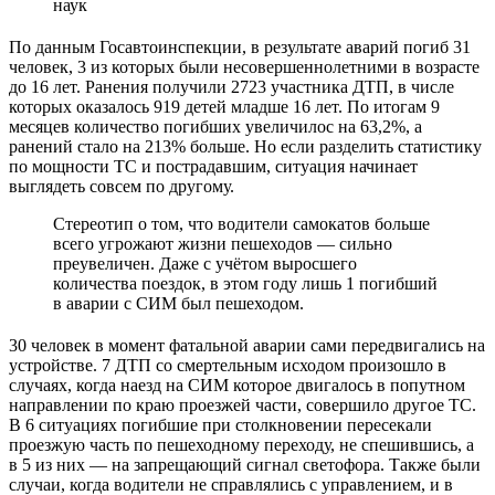
наук
По данным Госавтоинспекции, в результате аварий погиб 31
человек, 3 из которых были несовершеннолетними в возрасте
до 16 лет. Ранения получили 2723 участника ДТП, в числе
которых оказалось 919 детей младше 16 лет. По итогам 9
месяцев количество погибших увеличилос на 63,2%, а
ранений стало на 213% больше. Но если разделить статистику
по мощности ТС и пострадавшим, ситуация начинает
выглядеть совсем по другому.
Стереотип о том, что водители самокатов больше
всего угрожают жизни пешеходов — сильно
преувеличен. Даже с учётом выросшего
количества поездок, в этом году лишь 1 погибший
в аварии с СИМ был пешеходом.
30 человек в момент фатальной аварии сами передвигались на
устройстве. 7 ДТП со смертельным исходом произошло в
случаях, когда наезд на СИМ которое двигалось в попутном
направлении по краю проезжей части, совершило другое ТС.
В 6 ситуациях погибшие при столкновении пересекали
проезжую часть по пешеходному переходу, не спешившись, а
в 5 из них — на запрещающий сигнал светофора. Также были
случаи, когда водители не справлялись с управлением, и в