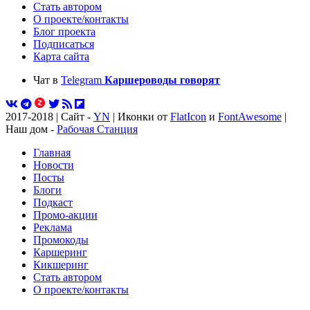
Стать автором
О проекте/контакты
Блог проекта
Подписаться
Карта сайта
Чат в
Telegram
Каршероводы говорят
2017-2018 | Сайт -
YN
| Иконки от
FlatIcon
и
FontAwesome
|
Наш дом -
Рабочая Станция
Главная
Новости
Посты
Блоги
Подкаст
Промо-акции
Реклама
Промокоды
Каршеринг
Кикшеринг
Стать автором
О проекте/контакты