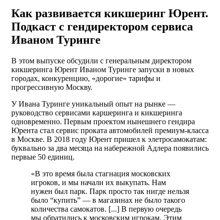
Как развивается кикшеринг Юрент.
Подкаст с гендиректором сервиса
Иваном Туринге
В этом выпуске обсудили с генеральным директором
кикшеринга Юрент Иваном Туринге запуски в новых
городах, конкуренцию, «дорогие» тарифы и
прогрессивную Москву.
У Ивана Туринге уникальный опыт на рынке —
руководство сервисами каршеринга и кикшеринга
одновременно. Первым проектом нынешнего гендира
Юрента стал сервис проката автомобилей премиум-класса
в Москве. В 2018 году Юрент пришел к элетросамокатам:
буквально за два месяца на набережной Адлера появились
первые 50 единиц.
«В это время была стагнация московских
игроков, и мы начали их выкупать. Нам
нужен был парк. Парк просто так нигде нельзя
было “купить” — в магазинах не было такого
количества самокатов. [...] В первую очередь
мы обратились к московским игрокам. Этим