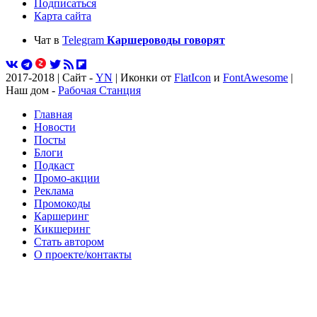
Подписаться
Карта сайта
Чат в
Telegram
Каршероводы говорят
2017-2018 | Сайт -
YN
| Иконки от
FlatIcon
и
FontAwesome
|
Наш дом -
Рабочая Станция
Главная
Новости
Посты
Блоги
Подкаст
Промо-акции
Реклама
Промокоды
Каршеринг
Кикшеринг
Стать автором
О проекте/контакты