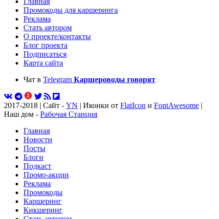
Главная
Промокоды для каршеринга
Реклама
Стать автором
О проекте/контакты
Блог проекта
Подписаться
Карта сайта
Чат в
Telegram
Каршероводы говорят
2017-2018 | Сайт -
YN
| Иконки от
FlatIcon
и
FontAwesome
|
Наш дом -
Рабочая Станция
Главная
Новости
Посты
Блоги
Подкаст
Промо-акции
Реклама
Промокоды
Каршеринг
Кикшеринг
Стать автором