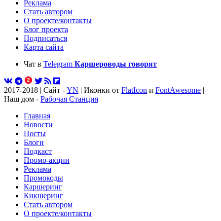
Реклама
Стать автором
О проекте/контакты
Блог проекта
Подписаться
Карта сайта
Чат в
Telegram
Каршероводы говорят
2017-2018 | Сайт -
YN
| Иконки от
FlatIcon
и
FontAwesome
|
Наш дом -
Рабочая Станция
Главная
Новости
Посты
Блоги
Подкаст
Промо-акции
Реклама
Промокоды
Каршеринг
Кикшеринг
Стать автором
О проекте/контакты