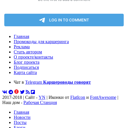
Главная
Промокоды для каршеринга
Реклама
Стать автором
О проекте/контакты
Блог проекта
Подписаться
Карта сайта
Чат в
Telegram
Каршероводы говорят
2017-2018 | Сайт -
YN
| Иконки от
FlatIcon
и
FontAwesome
|
Наш дом -
Рабочая Станция
Главная
Новости
Посты
Блоги