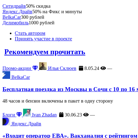
Ситидрайв
50% скидка
Яндекс.Драйв
50% на Фикс и минуты
BelkaCar
300 рублей
Делимобиль
1000 рублей
Стать автором
Принять участие в проекте
Рекомендуем прочитать
Промо-акции
Илья Склюев
8.05.24
—
BelkaCar
Бесплатная поездка из Москвы в Сочи с 10 по 16
48 часов и бензин включены в пакет в одну сторону
Блоги
Ivan Zhadan
30.06.23
—
Яндекс.Драйв
«Входит оператор ЕВА». Вакханалия с рейтингом