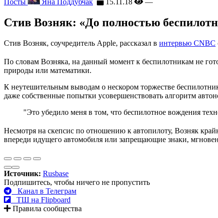
Посты
Яна Поддубчак
15.11.18
—
Стив Возняк: «До полностью беспилотн
Стив Возняк, соучредитель Apple, рассказал в
интервью CNBC
По словам Возняка, на данный момент к беспилотникам не гото
природы или математики.
К неутешительным выводам о нескором торжестве беспилотнико
даже собственные попытки усовершенствовать алгоритм автоно
"Это убедило меня в том, что беспилотное вождения тех
Несмотря на скепсис по отношению к автопилоту, Возняк край
впереди идущего автомобиля или запрещающие знаки, мгновенн
Источник:
Rusbase
Подпишитесь, чтобы ничего не пропустить
Канал в Телеграм
ТШ на Flipboard
Правила сообщества