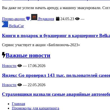
Вы даже не успели начать аренду, а машину эвакуировали. Сог
Промо-акции
Редакция
24.05.23
—
BelkaCar
Книги в подарок и букшеринг в каршеринге Belk
Сервис участвует в акции «Библионочь-2023»
Важные новости
Новости
—
17.06.2026
Яндекс Go проверил 143 тыс. пользователей само
Новости
—
22.05.2026
Страховщики назвали самые аварийные автомоби
Главная
Промокоды для каршеринга