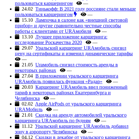
пользоваться каршерингом
—
24.02
Тинькофф: В 2021 году россияне стали меньше
пользоваться каршерингом
—
15.10
Лампочка в салоне как «внешний световой
прибор» и другие сравнительно честные способы
работы с клиентами от URAмобиля
—
13.10
Лучшее приложение каршеринга:
исследование Роскачества 2020
—
29.07
Уральский каршеринг URAмобиль снизил
цену на сертификаты и изменил динамические тарифы
—
21.05
Uraмобиль снизил стоимость аренды в
некоторых районах
—
27.04
В приложении уральского каршеринга
URAмобиль появилась функция «Радар»
—
20.03
Каршеринг URAмобиль ввел пониженный
тариф в некоторых районах Екатеринбурга и
Челябинска
—
02.02
Apple AirPods от уральского каршеринга
URAМобиль
—
21.01
Скидка на аренду автомобилей уральского
каршеринга URAмобиль по будням
—
11.12
Уральский каршеринг URAмобиль добавил
зону в аэропорту Челябинска
—
04.12
Скидки в декабре от уральского каршеринга