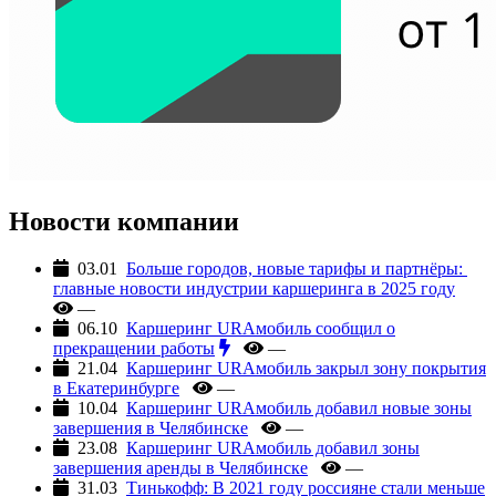
Новости компании
03.01
Больше городов, новые тарифы и партнёры: ​​
главные новости индустрии каршеринга в 2025 году
—
06.10
Каршеринг URAмобиль сообщил о
прекращении работы
—
21.04
Каршеринг URAмобиль закрыл зону покрытия
в Екатеринбурге
—
10.04
Каршеринг URAмобиль добавил новые зоны
завершения в Челябинске
—
23.08
Каршеринг URAмобиль добавил зоны
завершения аренды в Челябинске
—
31.03
Тинькофф: В 2021 году россияне стали меньше