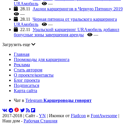
URAмобиль
—
28.11
Акции каршерингов в Черную Пятницу 2019
—
28.11
Черная пятница от уральского каршеринга
URAмобиль
—
22.11
Уральский каршеринг URAмобиль добавил
бонусные зоны завершения аренды
—
Загрузить еще
Главная
Промокоды для каршеринга
Реклама
Стать автором
О проекте/контакты
Блог проекта
Подписаться
Карта сайта
Чат в
Telegram
Каршероводы говорят
2017-2018 | Сайт -
YN
| Иконки от
FlatIcon
и
FontAwesome
|
Наш дом -
Рабочая Станция