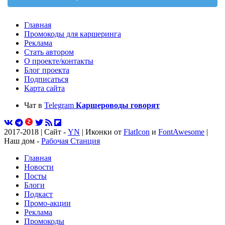
Главная
Промокоды для каршеринга
Реклама
Стать автором
О проекте/контакты
Блог проекта
Подписаться
Карта сайта
Чат в
Telegram
Каршероводы говорят
2017-2018 | Сайт -
YN
| Иконки от
FlatIcon
и
FontAwesome
|
Наш дом -
Рабочая Станция
Главная
Новости
Посты
Блоги
Подкаст
Промо-акции
Реклама
Промокоды