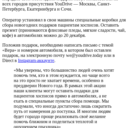
всех городов присутствия YouDrive — Москвы, Санкт-
Петербурга, Екатеринбурга и Сочи.
Оператор установил в свои машины специальные коробки для
сбора новогодних подарков пациентам хосписов. Оставить
презент (принимаются флисовые пледы, мягкие сладости, чай,
кофе) в автомобилях можно до 20 декабря.
Положив подарок, необходимо написать письмо с темой
«Вера» и номером автомобиля, в котором был оставлен
подарок, на электронную почту we@youdrive.today или в
Direct в
Instagram-аккаунте
.
«Мы уверены, что большинство людей очень хотят
помочь тем, кто в этом нуждается, но чаще всего
на это просто не хватает времени, особенно в
преддверии Нового года. В рамках этой акции
наши клиенты могут оставить подарки для
пациентов хосписов прямо в автомобилях, а не
ехать в специальные пункты сбора помощи. Мы
подумали, что иногда достаточно лишь сократить
путь от намерения до поступка. И многим людям
будет гораздо проще реализовать своё желание
помочь ближним и поделиться теплотой и
ощущением праздника»