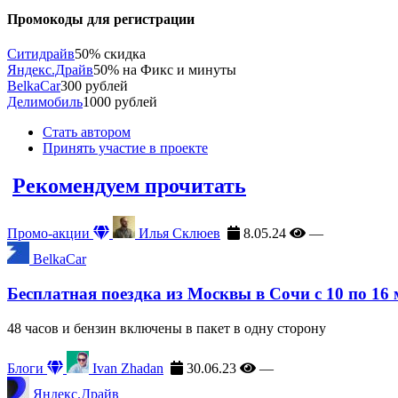
Промокоды для регистрации
Ситидрайв
50% скидка
Яндекс.Драйв
50% на Фикс и минуты
BelkaCar
300 рублей
Делимобиль
1000 рублей
Стать автором
Принять участие в проекте
Рекомендуем прочитать
Промо-акции
Илья Склюев
8.05.24
—
BelkaCar
Бесплатная поездка из Москвы в Сочи с 10 по 16
48 часов и бензин включены в пакет в одну сторону
Блоги
Ivan Zhadan
30.06.23
—
Яндекс.Драйв