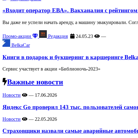
«Входит оператор ЕВА». Вакханалия с рейтингом
Вы даже не успели начать аренду, а машину эвакуировали. Сог
Промо-акции
Редакция
24.05.23
—
BelkaCar
Книги в подарок и букшеринг в каршеринге Belk
Сервис участвует в акции «Библионочь-2023»
Важные новости
Новости
—
17.06.2026
Яндекс Go проверил 143 тыс. пользователей само
Новости
—
22.05.2026
Страховщики назвали самые аварийные автомоби