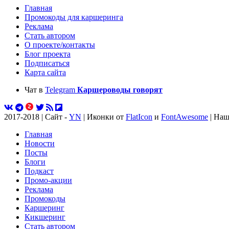
Главная
Промокоды для каршеринга
Реклама
Стать автором
О проекте/контакты
Блог проекта
Подписаться
Карта сайта
Чат в
Telegram
Каршероводы говорят
2017-2018 | Сайт -
YN
| Иконки от
FlatIcon
и
FontAwesome
| Наш
Главная
Новости
Посты
Блоги
Подкаст
Промо-акции
Реклама
Промокоды
Каршеринг
Кикшеринг
Стать автором