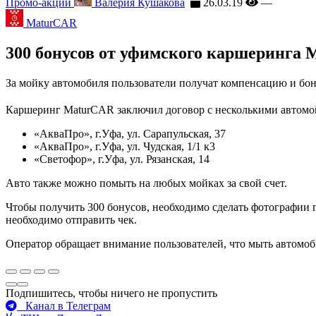
Промо-акции
Валерия Кушакова
26.03.19
—
MaturCAR
300 бонусов от уфимского каршеринга 
За мойку автомобиля пользователи получат компенсацию и бо
Каршеринг MaturCAR заключил договор с несколькими автомой
«АкваПро», г.Уфа, ул. Сарапульская, 37
«АкваПро», г.Уфа, ул. Чудская, 1/1 к3
«Светофор», г.Уфа, ул. Рязанская, 14
Авто также можно помыть на любых мойках за свой счет.
Чтобы получить 300 бонусов, необходимо сделать фотографии г
необходимо отправить чек.
Оператор обращает внимание пользователей, что мыть автомобил
Подпишитесь, чтобы ничего не пропустить
Канал в Телеграм