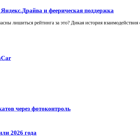
 Яндекс.Драйва и феерическая поддержка
ласны лишиться рейтинга за это? Дикая история взаимодействия
aCar
катов через фотоконтроль
ли 2026 года