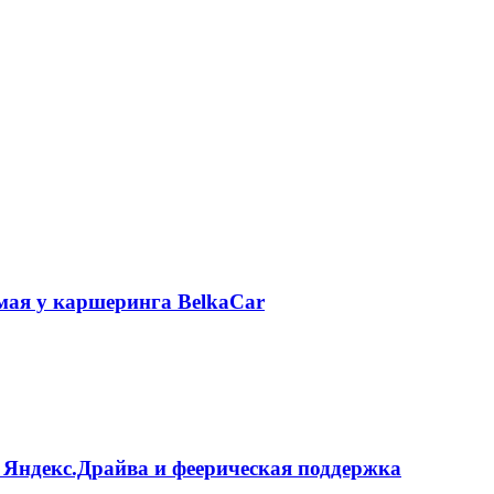
 мая у каршеринга BelkaCar
 Яндекс.Драйва и феерическая поддержка