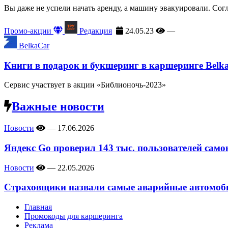
Вы даже не успели начать аренду, а машину эвакуировали. Сог
Промо-акции
Редакция
24.05.23
—
BelkaCar
Книги в подарок и букшеринг в каршеринге Belk
Сервис участвует в акции «Библионочь-2023»
Важные новости
Новости
—
17.06.2026
Яндекс Go проверил 143 тыс. пользователей само
Новости
—
22.05.2026
Страховщики назвали самые аварийные автомоби
Главная
Промокоды для каршеринга
Реклама