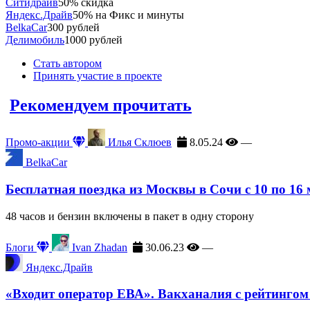
Ситидрайв
50% скидка
Яндекс.Драйв
50% на Фикс и минуты
BelkaCar
300 рублей
Делимобиль
1000 рублей
Стать автором
Принять участие в проекте
Рекомендуем прочитать
Промо-акции
Илья Склюев
8.05.24
—
BelkaCar
Бесплатная поездка из Москвы в Сочи с 10 по 16
48 часов и бензин включены в пакет в одну сторону
Блоги
Ivan Zhadan
30.06.23
—
Яндекс.Драйв
«Входит оператор ЕВА». Вакханалия с рейтингом