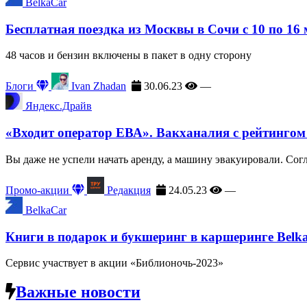
BelkaCar
Бесплатная поездка из Москвы в Сочи с 10 по 16
48 часов и бензин включены в пакет в одну сторону
Блоги
Ivan Zhadan
30.06.23
—
Яндекс.Драйв
«Входит оператор ЕВА». Вакханалия с рейтингом
Вы даже не успели начать аренду, а машину эвакуировали. Сог
Промо-акции
Редакция
24.05.23
—
BelkaCar
Книги в подарок и букшеринг в каршеринге Belk
Сервис участвует в акции «Библионочь-2023»
Важные новости