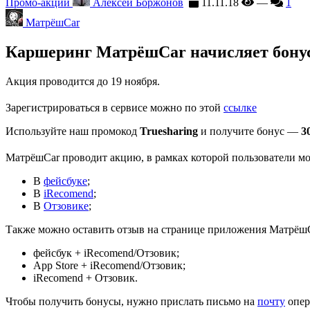
Промо-акции
Алексей Боржонов
11.11.18
—
1
МатрёшCar
Каршеринг МатрёшCar начисляет бонус
Акция проводится до 19 ноября.
Зарегистрироваться в сервисе можно по этой
ссылке
Используйте наш промокод
Truesharing
и получите бонус —
3
МатрёшCar проводит акцию, в рамках которой пользователи мог
В
фейсбуке
;
В
iRecomend
;
В
Отзовике
;
Также можно оставить отзыв на странице приложения Матрёш
фейсбук + iRecomend/Отзовик;
App Store + iRecomend/Отзовик;
iRecomend + Отзовик.
Чтобы получить бонусы, нужно прислать письмо на
почту
опер