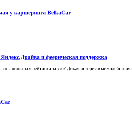
 мая у каршеринга BelkaCar
 Яндекс.Драйва и феерическая поддержка
ласны лишиться рейтинга за это? Дикая история взаимодействия
aCar