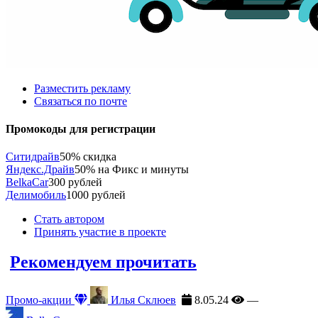
Разместить рекламу
Связаться по почте
Промокоды для регистрации
Ситидрайв
50% скидка
Яндекс.Драйв
50% на Фикс и минуты
BelkaCar
300 рублей
Делимобиль
1000 рублей
Стать автором
Принять участие в проекте
Рекомендуем прочитать
Промо-акции
Илья Склюев
8.05.24
—