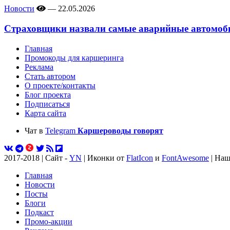
Новости
—
22.05.2026
Страховщики назвали самые аварийные автомоби
Главная
Промокоды для каршеринга
Реклама
Стать автором
О проекте/контакты
Блог проекта
Подписаться
Карта сайта
Чат в
Telegram
Каршероводы говорят
2017-2018 | Сайт -
YN
| Иконки от
FlatIcon
и
FontAwesome
| Наш
Главная
Новости
Посты
Блоги
Подкаст
Промо-акции