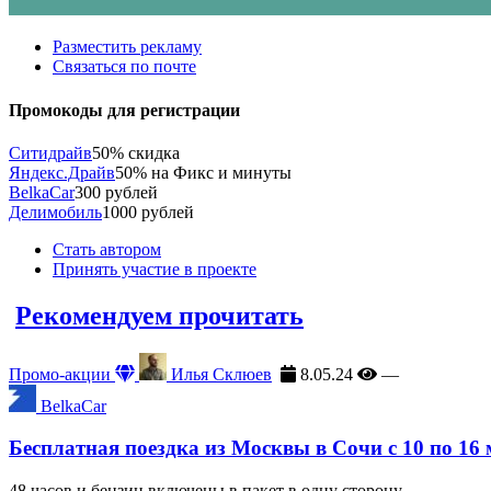
Разместить рекламу
Связаться по почте
Промокоды для регистрации
Ситидрайв
50% скидка
Яндекс.Драйв
50% на Фикс и минуты
BelkaCar
300 рублей
Делимобиль
1000 рублей
Стать автором
Принять участие в проекте
Рекомендуем прочитать
Промо-акции
Илья Склюев
8.05.24
—
BelkaCar
Бесплатная поездка из Москвы в Сочи с 10 по 16
48 часов и бензин включены в пакет в одну сторону