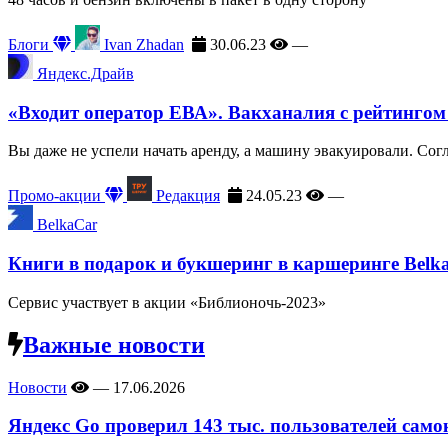
Блоги
Ivan Zhadan
30.06.23
—
Яндекс.Драйв
«Входит оператор ЕВА». Вакханалия с рейтингом
Вы даже не успели начать аренду, а машину эвакуировали. Сог
Промо-акции
Редакция
24.05.23
—
BelkaCar
Книги в подарок и букшеринг в каршеринге Belk
Сервис участвует в акции «Библионочь-2023»
Важные новости
Новости
—
17.06.2026
Яндекс Go проверил 143 тыс. пользователей само