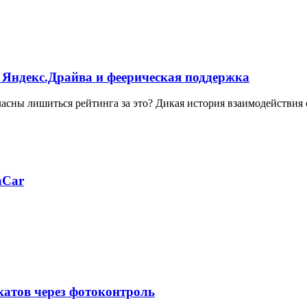
 Яндекс.Драйва и феерическая поддержка
ласны лишиться рейтинга за это? Дикая история взаимодействия
aCar
катов через фотоконтроль