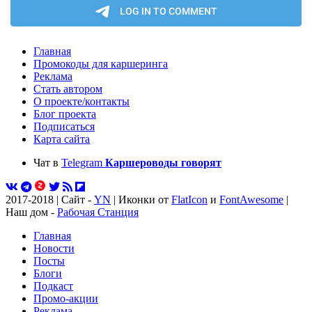
Главная
Промокоды для каршеринга
Реклама
Стать автором
О проекте/контакты
Блог проекта
Подписаться
Карта сайта
Чат в
Telegram
Каршероводы говорят
2017-2018 | Сайт -
YN
| Иконки от
FlatIcon
и
FontAwesome
|
Наш дом -
Рабочая Станция
Главная
Новости
Посты
Блоги
Подкаст
Промо-акции
Реклама