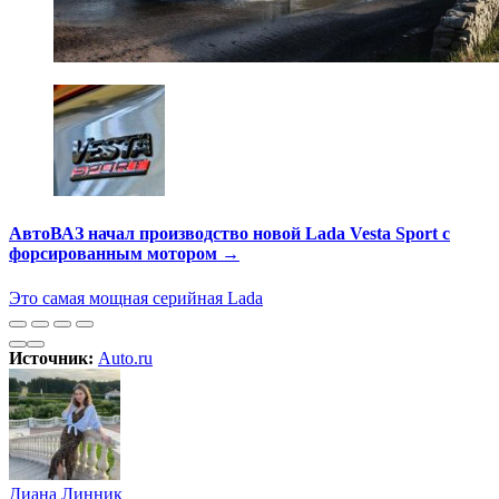
АвтоВАЗ начал производство новой Lada Vesta Sport с
форсированным мотором →
Это самая мощная серийная Lada
Источник:
Auto.ru
Диана Линник