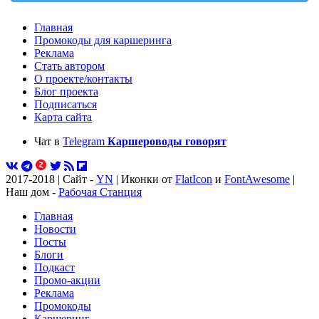
Главная
Промокоды для каршеринга
Реклама
Стать автором
О проекте/контакты
Блог проекта
Подписаться
Карта сайта
Чат в
Telegram
Каршероводы говорят
2017-2018 | Сайт -
YN
| Иконки от
FlatIcon
и
FontAwesome
|
Наш дом -
Рабочая Станция
Главная
Новости
Посты
Блоги
Подкаст
Промо-акции
Реклама
Промокоды
Каршеринг