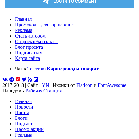
Главная
Промокоды для каршеринга
Реклама
Стать автором
О проекте/контакты
Блог проекта
Подписаться
Карта сайта
Чат в
Telegram
Каршероводы говорят
2017-2018 | Сайт -
YN
| Иконки от
FlatIcon
и
FontAwesome
|
Наш дом -
Рабочая Станция
Главная
Новости
Посты
Блоги
Подкаст
Промо-акции
Реклама