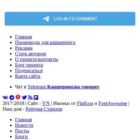
Главная
Промокоды для каршеринга
Реклама
Стать автором
О проекте/контакты
Блог проекта
Подписаться
Карта сайта
Чат в
Telegram
Каршероводы говорят
2017-2018 | Сайт -
YN
| Иконки от
FlatIcon
и
FontAwesome
|
Наш дом -
Рабочая Станция
Главная
Новости
Посты
Блоги