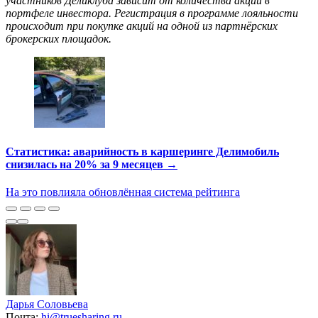
участников Деликлуба зависит от количества акций в
портфеле инвестора. Регистрация в программе лояльности
происходит при покупке акций на одной из партнёрских
брокерских площадок.
Статистика: аварийность в каршеринге Делимобиль
снизилась на 20% за 9 месяцев →
На это повлияла обновлённая система рейтинга
Дарья Соловьева
Почта:
hi@truesharing.ru