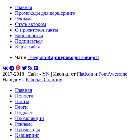
Главная
Промокоды для каршеринга
Реклама
Стать автором
О проекте/контакты
Блог проекта
Подписаться
Карта сайта
Чат в
Telegram
Каршероводы говорят
2017-2018 | Сайт -
YN
| Иконки от
FlatIcon
и
FontAwesome
|
Наш дом -
Рабочая Станция
Главная
Новости
Посты
Блоги
Подкаст
Промо-акции
Реклама
Промокоды
Каршеринг