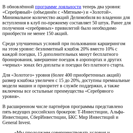
В обновлённой
программе лояльности
теперь два уровня:
«Серебряный» (объединён с «Мятным») и «Золотой».
Минимальное количество акций Делимобиля во владении для
вступления в клуб по-прежнему составляет 50 штук. Ранее для
получения «серебряных» привилегий было необходимо
приобрести не менее 150 акций.
Среди улучшенных условий при пользовании каршерингом
на этом уровне: безлимитный кэшбэк 20% вместо 10% с
каждой поездки, 15 дополнительных минут бесплатного
бронирования, завершение поездок в аэропортах и других
«черных» зонах без доплаты и поездки без платного старта.
Для «Золотого» уровня (более 400 приобретенных акций)
размер кэшбэка увеличен с 15 до 20%, доступны премиальные
модели машин и приоритет в службе поддержки, а также
включены все остальные преимущества «Серебряного
уровня».
В расширенном числе партнёров программы представлено
пять ведущих российских брокеров: Т-Инвестиции, Альфа-
Инвестиции, СберИнвестиции, БКС Мир Инвестиций и
General Invest.
«Мы продолжаем совершенствовать условия и