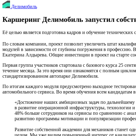
Делимобиль
Каршеринг Делимобиль запустил собст
Её целью является подготовка кадров и обучение технических
По словам компании, проект позволит увеличить штат квалифи
модулей в зависимости от глубины погружения в профессию. В
Екатерина Алдырева. Общие инвестиции в проект на старте со
Первая группа участников стартовала с базового курса 25 се
течение месяца. За это время они ознакомятся с полным цикло
стандартизированном автопарке Делимобиля.
По итогам каждого модуля предусмотрено выходное тестирова
автомобильного сервиса. Во время обучения всем кандидатам 
«Достижение наших амбициозных задач по дальнейшему 
в развитие операционной инфраструктуры, технологии и 
48% больше сотрудников на сервисы по сравнению с ана
развитию программы мотивации и популяризации професс
Развитие собственной академии для механиков станет од
целом. Мы уже видим повышенный интерес от кандидато