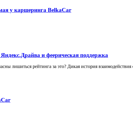
 мая у каршеринга BelkaCar
 Яндекс.Драйва и феерическая поддержка
ласны лишиться рейтинга за это? Дикая история взаимодействия
aCar