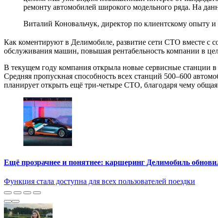
ремонту автомобилей широкого модельного ряда. На дан
Виталий Коновальчук, директор по клиентскому опыту и
Как коментируют в Делимобиле, развитие сети СТО вместе с 
обслуживания машин, повышая рентабельность компании в цело
В текущем году компания открыла новые сервисные станции в 
Средняя пропускная способность всех станций 500–600 автомоб
планирует открыть ещё три-четыре СТО, благодаря чему общая 
Ещё прозрачнее и понятнее: каршеринг Делимобиль обнови
Функция стала доступна для всех пользователей поездки