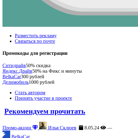
Разместить рекламу
Связаться по почте
Промокоды для регистрации
Ситидрайв
50% скидка
Яндекс.Драйв
50% на Фикс и минуты
BelkaCar
300 рублей
Делимобиль
1000 рублей
Стать автором
Принять участие в проекте
Рекомендуем прочитать
Промо-акции
Илья Склюев
8.05.24
—
BelkaCar