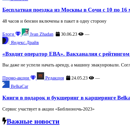
Бесплатная поездка из Москвы в Сочи с 10 по 16
48 часов и бензин включены в пакет в одну сторону
Блоги
Ivan Zhadan
30.06.23
—
Яндекс.Драйв
«Входит оператор ЕВА». Вакханалия с рейтингом
Вы даже не успели начать аренду, а машину эвакуировали. Сог
Промо-акции
Редакция
24.05.23
—
BelkaCar
Книги в подарок и букшеринг в каршеринге Belk
Сервис участвует в акции «Библионочь-2023»
Важные новости