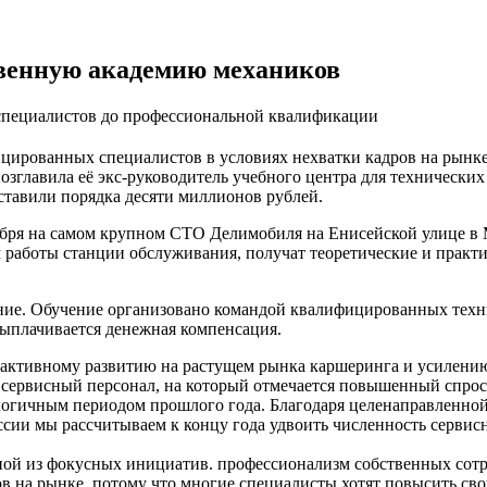
венную академию механиков
 специалистов до профессиональной квалификации
цированных специалистов в условиях нехватки кадров на рынке
озглавила её экс-руководитель учебного центра для технически
ставили порядка десяти миллионов рублей.
нтября на самом крупном СТО Делимобиля на Енисейской улице в
м работы станции обслуживания, получат теоретические и практи
ние. Обучение организовано командой квалифицированных техн
выплачивается денежная компенсация.
активному развитию на растущем рынка каршеринга и усилени
сервисный персонал, на который отмечается повышенный спрос н
логичным периодом прошлого года. Благодаря целенаправленной
ии мы рассчитываем к концу года удвоить численность сервис
ной из фокусных инициатив. профессионализм собственных сотру
в на рынке, потому что многие специалисты хотят повысить св