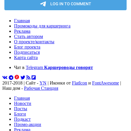
Главная
Промокоды для каршеринга
Реклама
Стать автором
О проекте/контакты
Блог проекта
Подписаться
Карта сайта
Чат в
Telegram
Каршероводы говорят
2017-2018 | Сайт -
YN
| Иконки от
FlatIcon
и
FontAwesome
|
Наш дом -
Рабочая Станция
Главная
Новости
Посты
Блоги
Подкаст
Промо-акции
Реклама