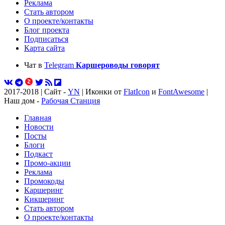
Реклама
Стать автором
О проекте/контакты
Блог проекта
Подписаться
Карта сайта
Чат в
Telegram
Каршероводы говорят
2017-2018 | Сайт -
YN
| Иконки от
FlatIcon
и
FontAwesome
|
Наш дом -
Рабочая Станция
Главная
Новости
Посты
Блоги
Подкаст
Промо-акции
Реклама
Промокоды
Каршеринг
Кикшеринг
Стать автором
О проекте/контакты