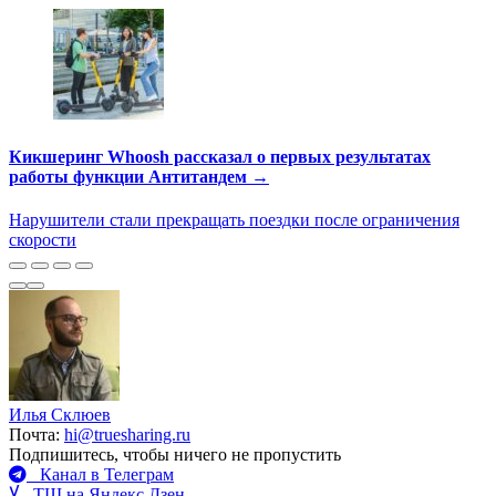
Кикшеринг Whoosh рассказал о первых результатах
работы функции Антитандем →
Нарушители стали прекращать поездки после ограничения
скорости
Илья Склюев
Почта:
hi@truesharing.ru
Подпишитесь, чтобы ничего не пропустить
Канал в Телеграм
ТШ на Яндекс.Дзен