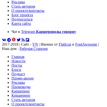
Реклама
Стать автором
О проекте/контакты
Блог проекта
Подписаться
Карта сайта
Чат в
Telegram
Каршероводы говорят
2017-2018 | Сайт -
YN
| Иконки от
FlatIcon
и
FontAwesome
|
Наш дом -
Рабочая Станция
Главная
Новости
Посты
Блоги
Подкаст
Промо-акции
Реклама
Промокоды
Каршеринг
Кикшеринг
Стать автором
О проекте/контакты