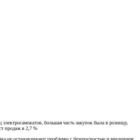
ц электросамокатов, большая часть закупок была в розницу,
ст продаж в 2,7 %
нка не останавливают проблемы с безопасностью и введением