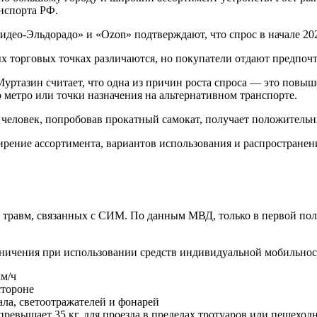
нспорта РФ.
део-Эльдорадо» и «Ozon» подтверждают, что спрос в начале 2021
х торговых точках различаются, но покупатели отдают предпочт
уртазин считает, что одна из причин роста спроса — это повы
о метро или точки назначения на альтернативном транспорте.
 человек, попробовав прокатный самокат, получает положительн
ирение ассортимента, вариантов использования и распростране
травм, связанных с СИМ. По данным МВД, только в первой поло
ничения при использовании средств индивидуальной мобильнос
км/ч
стороне
ала, светоотражателей и фонарей
превышает 35 кг, для проезда в пределах тротуаров или пешеход