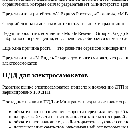
ограничений, которые сейчас разрабатывает Министерство Тра
Представители ритейлов «AliExpress Россия», «Связной», «М.Ви
Средний чек на самокаты в интернет-магазинах и традиционны
Ведущий аналитик компании «Mobile Research Group» Эльдар М
гибридного перемещения, когда человек добирается от метро д
Еще одна причина роста — это развитие сервисов кикшеринга:
Представители «М.Видео-Эльдорадо» также считают, что расш
электросамокатов.
ПДД для электросамокатов
Развитие рынка электросамокатов привело к появлению ДТП и 
зафиксировано 180 ДТП.
Последние правки к ПДД от Минтранса предлагают такие огра
обязательное ограничение скорости передвижения до 25 
на проезжей части на них можно ехать только по правой 
обязательное наличие у девайса тормозов, звукового сигн
использование самокатов, максимальный вес которых не 