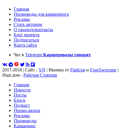
Главная
Промокоды для каршеринга
Реклама
Стать автором
О проекте/контакты
Блог проекта
Подписаться
Карта сайта
Чат в
Telegram
Каршероводы говорят
2017-2018 | Сайт -
YN
| Иконки от
FlatIcon
и
FontAwesome
|
Наш дом -
Рабочая Станция
Главная
Новости
Посты
Блоги
Подкаст
Промо-акции
Реклама
Промокоды
Каршеринг