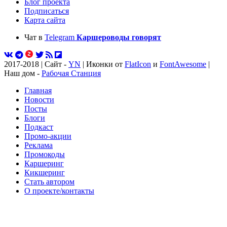
Блог проекта
Подписаться
Карта сайта
Чат в
Telegram
Каршероводы говорят
2017-2018 | Сайт -
YN
| Иконки от
FlatIcon
и
FontAwesome
|
Наш дом -
Рабочая Станция
Главная
Новости
Посты
Блоги
Подкаст
Промо-акции
Реклама
Промокоды
Каршеринг
Кикшеринг
Стать автором
О проекте/контакты