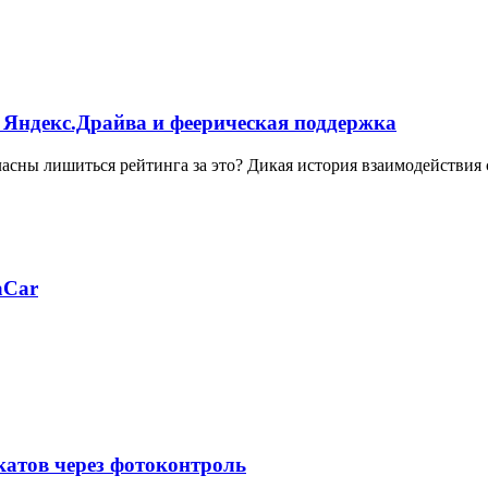
 Яндекс.Драйва и феерическая поддержка
ласны лишиться рейтинга за это? Дикая история взаимодействия
aCar
катов через фотоконтроль