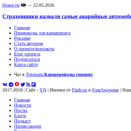
Новости
—
22.05.2026
Страховщики назвали самые аварийные автомоби
Главная
Промокоды для каршеринга
Реклама
Стать автором
О проекте/контакты
Блог проекта
Подписаться
Карта сайта
Чат в
Telegram
Каршероводы говорят
2017-2018 | Сайт -
YN
| Иконки от
FlatIcon
и
FontAwesome
| Наш
Главная
Новости
Посты
Блоги
Подкаст
Промо-акции