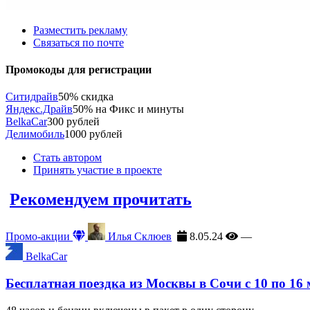
Разместить рекламу
Связаться по почте
Промокоды для регистрации
Ситидрайв
50% скидка
Яндекс.Драйв
50% на Фикс и минуты
BelkaCar
300 рублей
Делимобиль
1000 рублей
Стать автором
Принять участие в проекте
Рекомендуем прочитать
Промо-акции
Илья Склюев
8.05.24
—
BelkaCar
Бесплатная поездка из Москвы в Сочи с 10 по 16