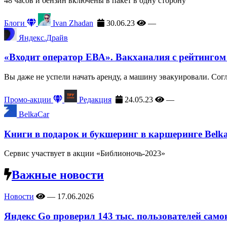
48 часов и бензин включены в пакет в одну сторону
Блоги
Ivan Zhadan
30.06.23
—
Яндекс.Драйв
«Входит оператор ЕВА». Вакханалия с рейтингом
Вы даже не успели начать аренду, а машину эвакуировали. Сог
Промо-акции
Редакция
24.05.23
—
BelkaCar
Книги в подарок и букшеринг в каршеринге Belk
Сервис участвует в акции «Библионочь-2023»
Важные новости
Новости
—
17.06.2026
Яндекс Go проверил 143 тыс. пользователей само