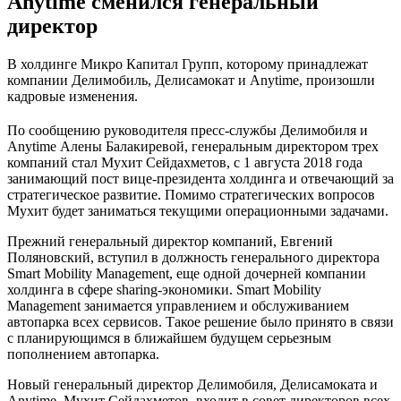
Anytime сменился генеральный
директор
В холдинге Микро Капитал Групп, которому принадлежат
компании Делимобиль, Делисамокат и Anytime, произошли
кадровые изменения.
По сообщению руководителя пресс-службы Делимобиля и
Anytime Алены Балакиревой, генеральным директором трех
компаний стал Мухит Сейдахметов, с 1 августа 2018 года
занимающий пост вице-президента холдинга и отвечающий за
стратегическое развитие. Помимо стратегических вопросов
Мухит будет заниматься текущими операционными задачами.
Прежний генеральный директор компаний, Евгений
Поляновский, вступил в должность генерального директора
Smart Mobility Management, еще одной дочерней компании
холдинга в сфере sharing-экономики. Smart Mobility
Management занимается управлением и обслуживанием
автопарка всех сервисов. Такое решение было принято в связи
с планирующимся в ближайшем будущем серьезным
пополнением автопарка.
Новый генеральный директор Делимобиля, Делисамоката и
Anytime, Мухит Сейдахметов, входит в совет директоров всех