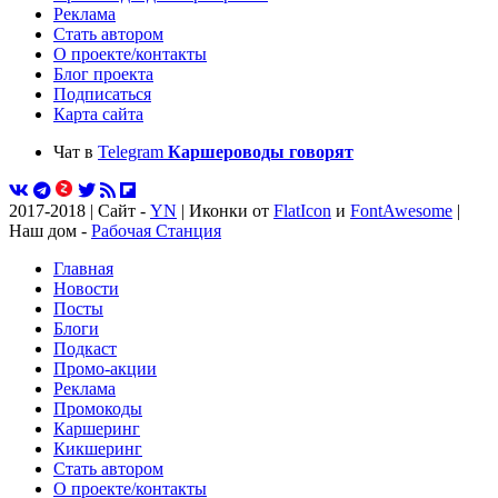
Реклама
Стать автором
О проекте/контакты
Блог проекта
Подписаться
Карта сайта
Чат в
Telegram
Каршероводы говорят
2017-2018 | Сайт -
YN
| Иконки от
FlatIcon
и
FontAwesome
|
Наш дом -
Рабочая Станция
Главная
Новости
Посты
Блоги
Подкаст
Промо-акции
Реклама
Промокоды
Каршеринг
Кикшеринг
Стать автором
О проекте/контакты