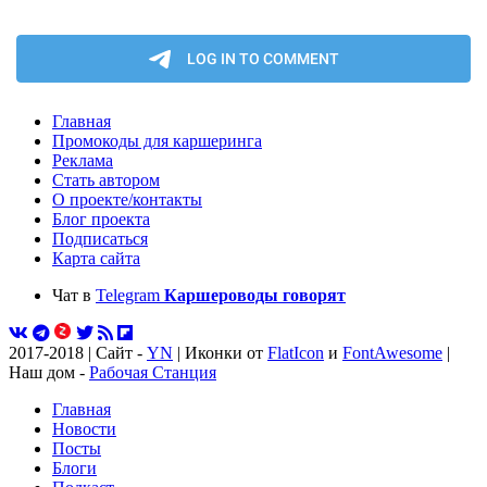
Главная
Промокоды для каршеринга
Реклама
Стать автором
О проекте/контакты
Блог проекта
Подписаться
Карта сайта
Чат в
Telegram
Каршероводы говорят
2017-2018 | Сайт -
YN
| Иконки от
FlatIcon
и
FontAwesome
|
Наш дом -
Рабочая Станция
Главная
Новости
Посты
Блоги