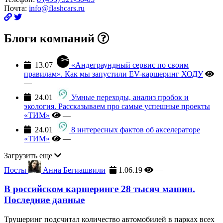
Почта:
info@flashcars.ru
Блоги компаний
13.07
«Андеграундный сервис по своим
правилам». Как мы запустили EV-каршеринг ХОДУ
—
24.01
Умные переходы, анализ пробок и
экология. Рассказываем про самые успешные проекты
«ТИМ»
—
24.01
8 интересных фактов об акселераторе
«ТИМ»
—
Загрузить еще
Посты
Анна Бегиашвили
1.06.19
—
В российском каршеринге 28 тысяч машин.
Последние данные
Трушеринг подсчитал количество автомобилей в парках всех