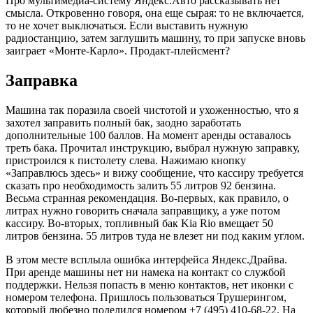
Про мультимедиа-систему Яндекс.Авто рассказывать нет
смысла. Откровенно говоря, она еще сырая: то не включается,
то не хочет выключаться. Если выставить нужную
радиостанцию, затем заглушить машину, то при запуске вновь
заиграет «Монте-Карло». Продакт-плейсмент?
Заправка
Машина так поразила своей чистотой и ухоженностью, что я
захотел заправить полный бак, заодно заработать
дополнительные 100 баллов. На момент аренды оставалось
треть бака. Прочитал инструкцию, выбрал нужную заправку,
пристроился к пистолету слева. Нажимаю кнопку
«Заправлюсь здесь» и вижу сообщение, что кассиру требуется
сказать про необходимость залить 55 литров 92 бензина.
Весьма странная рекомендация. Во-первых, как правило, о
литрах нужно говорить сначала заправщику, а уже потом
кассиру. Во-вторых, топливный бак Kia Rio вмещает 50
литров бензина. 55 литров туда не влезет ни под каким углом.
В этом месте всплыла ошибка интерфейса Яндекс.Драйва.
При аренде машины нет ни намека на контакт со службой
поддержки. Нельзя попасть в меню контактов, нет иконки с
номером телефона. Пришлось пользоваться Трушерингом,
который любезно поделился номером +7 (495) 410-68-22. На