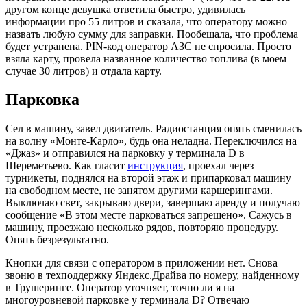
другом конце девушка ответила быстро, удивилась
информации про 55 литров и сказала, что оператору можно
назвать любую сумму для заправки. Пообещала, что проблема
будет устранена. PIN-код оператор АЗС не спросила. Просто
взяла карту, провела названное количество топлива (в моем
случае 30 литров) и отдала карту.
Парковка
Сел в машину, завел двигатель. Радиостанция опять сменилась
на волну «Монте-Карло», будь она неладна. Переключился на
«Джаз» и отправился на парковку у терминала D в
Шереметьево. Как гласит
инструкция
, проехал через
турникеты, поднялся на второй этаж и припарковал машину
на свободном месте, не занятом другими каршерингами.
Выключаю свет, закрываю двери, завершаю аренду и получаю
сообщение «В этом месте парковаться запрещено». Сажусь в
машину, проезжаю несколько рядов, повторяю процедуру.
Опять безрезультатно.
Кнопки для связи с оператором в приложении нет. Снова
звоню в техподдержку Яндекс.Драйва по номеру, найденному
в Трушеринге. Оператор уточняет, точно ли я на
многоуровневой парковке у терминала D? Отвечаю