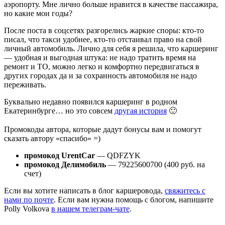
аэропорту. Мне лично больше нравится в качестве пассажира,
но какие мои годы?
После поста в соцсетях разгорелись жаркие споры: кто-то
писал, что такси удобнее, кто-то отстаивал право на свой
личный автомобиль. Лично для себя я решила, что каршеринг
— удобная и выгодная штука: не надо тратить время на
ремонт и ТО, можно легко и комфортно передвигаться в
других городах да и за сохранность автомобиля не надо
переживать.
Буквально недавно появился каршеринг в родном
Екатеринбурге… но это совсем
другая история
🙂
Промокоды автора, которые дадут бонусы вам и помогут
сказать автору «спасибо» =)
промокод UrentCar
— QDFZYK
промокод Делимобиль
— 79225600700 (400 руб. на
счет)
Если вы хотите написать в блог каршеровода,
свяжитесь с
нами по почте
. Если вам нужна помощь с блогом, напишите
Polly Volkova
в нашем телеграм-чате
.