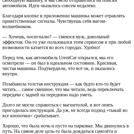
свободную машину, и мы смело отправились на поиски
автомобиля. Идти оказалось совсем недалеко.
Благодаря кнопке в приложении машинка может отравлять
приветственные сигналы. Чувствуешь себя магом-
волшебником.
— Хочешь, посигналю? — смеялся муж, довольный
эффектом. Он-то уже пользовался этим сервисом и при любой
возможности катается во всех городах. Удобно!
Перед тем, как автомобиль UrentCar открылся, мы его
осмотрели — он был в идеальном состоянии. Красивая,
чистая машинка. Подтвердили, что всё ок, и оказались
внутри.
Позабавила толстая инструкция — как будто кто-то будет
читать… самое смешное, что мы читали, ведь переключать
передачи с задней на переднюю надо уметь.
Долго не могли справиться с магнитолой, и вот опять
пригодилась инструкция. Да уж, не всегда подход «тыкай во
все кнопочки» срабатывает.
Хорошо, что была ночь и пусто на парковке. Мы двинулись в
путь. На самом деле цель-то была дождаться самолёта и