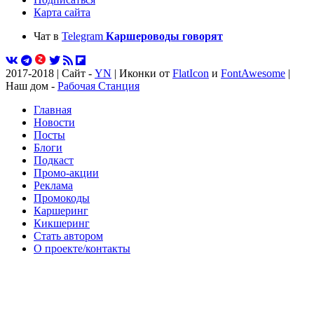
Карта сайта
Чат в
Telegram
Каршероводы говорят
2017-2018 | Сайт -
YN
| Иконки от
FlatIcon
и
FontAwesome
|
Наш дом -
Рабочая Станция
Главная
Новости
Посты
Блоги
Подкаст
Промо-акции
Реклама
Промокоды
Каршеринг
Кикшеринг
Стать автором
О проекте/контакты