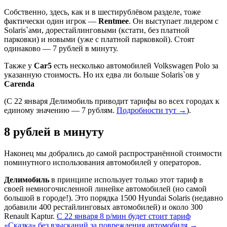
Собственно, здесь, как и в шестирублёвом разделе, тоже
фактически один игрок —
Rentmee
. Он выступает лидером с
Solaris`ами, дорестайлинговыми (кстати, без платной
парковки) и новыми (уже с платной парковкой). Стоят
одинаково — 7 рублей в минуту.
Также у
Car5
есть несколько автомобилей Volkswagen Polo за
указанную стоимость. Но их едва ли больше Solaris`ов у
Carenda
(C 22 января Делимобиль приводит тарифы во всех городах к
единому значению — 7 рублям.
Подробности тут →
).
8 рублей в минуту
Наконец мы добрались до самой распространённой стоимости
поминутного использования автомобилей у операторов.
Делимобиль
в принципе использует только этот тариф в
своей немногочисленной линейке автомобилей (но самой
большой в городе!). Это порядка 1500 Hyundai Solaris (недавно
добавили 400 рестайлинговых автомобилей) и около 300
Renault Kaptur.
С 22 января 8 р/мин будет стоит тариф
«Сказка» без взысканий за повреждения автомобиля →
.