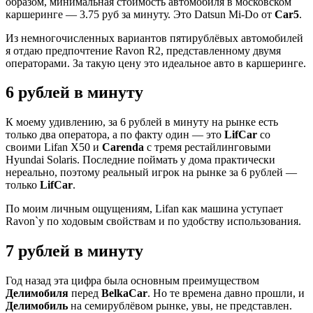
образом, минимальная стоимость автомобиля в московском
каршеринге — 3.75 руб за минуту. Это Datsun Mi-Do от
Car5
.
Из немногочисленных вариантов пятирублёвых автомобилей
я отдаю предпочтение Ravon R2, представленному двумя
операторами. За такую цену это идеальное авто в каршеринге.
6 рублей в минуту
К моему удивлению, за 6 рублей в минуту на рынке есть
только два оператора, а по факту один — это
LifCar
со
своими Lifan X50 и
Carenda
с тремя рестайлинговыми
Hyundai Solaris. Последние поймать у дома практически
нереально, поэтому реальный игрок на рынке за 6 рублей —
только
LifCar
.
По моим личным ощущениям, Lifan как машина уступает
Ravon`у по ходовым свойствам и по удобству использования.
7 рублей в минуту
Год назад эта цифра была основным преимуществом
Делимобиля
перед
BelkaCar
. Но те времена давно прошли, и
Делимобиль
на семирублёвом рынке, увы, не представлен.