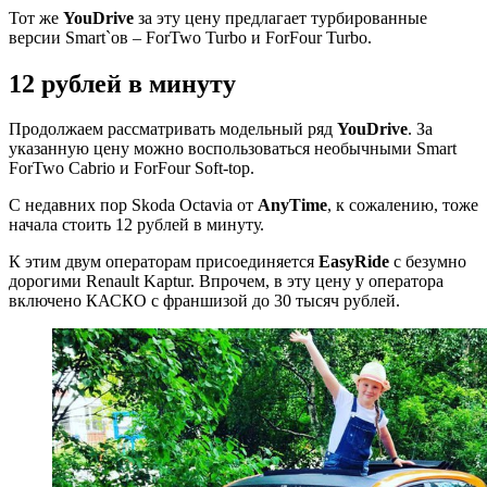
Тот же
YouDrive
за эту цену предлагает турбированные
версии Smart`ов – ForTwo Turbo и ForFour Turbo.
12 рублей в минуту
Продолжаем рассматривать модельный ряд
YouDrive
. За
указанную цену можно воспользоваться необычными Smart
ForTwo Cabrio и ForFour Soft-top.
С недавних пор Skoda Оctavia от
AnyTime
, к сожалению, тоже
начала стоить 12 рублей в минуту.
К этим двум операторам присоединяется
EasyRide
с безумно
дорогими Renault Kaptur. Впрочем, в эту цену у оператора
включено КАСКО с франшизой до 30 тысяч рублей.