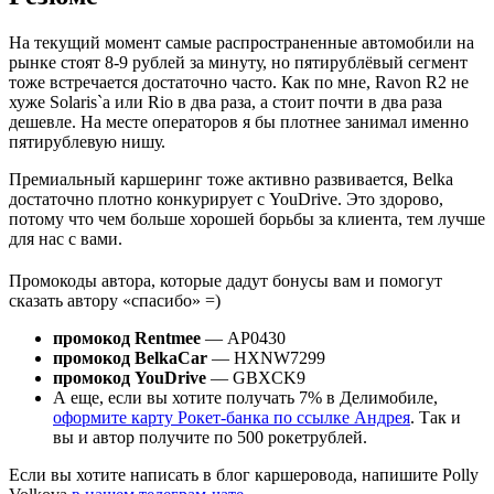
На текущий момент самые распространенные автомобили на
рынке стоят 8-9 рублей за минуту, но пятирублёвый сегмент
тоже встречается достаточно часто. Как по мне, Ravon R2 не
хуже Solaris`a или Rio в два раза, а стоит почти в два раза
дешевле. На месте операторов я бы плотнее занимал именно
пятирублевую нишу.
Премиальный каршеринг тоже активно развивается, Belka
достаточно плотно конкурирует с YouDrive. Это здорово,
потому что чем больше хорошей борьбы за клиента, тем лучше
для нас с вами.
Промокоды автора, которые дадут бонусы вам и помогут
сказать автору «спасибо» =)
промокод Rentmee
— АР0430
промокод BelkaCar
— HXNW7299
промокод YouDrive
— GBXCK9
А еще, если вы хотите получать 7% в Делимобиле,
оформите карту Рокет-банка по ссылке Андрея
. Так и
вы и автор получите по 500 рокетрублей.
Если вы хотите написать в блог каршеровода, напишите Polly