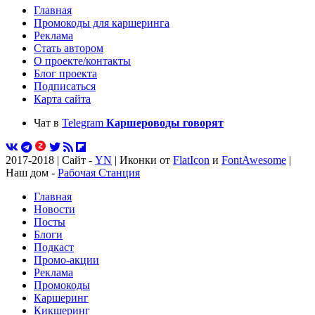
Главная
Промокоды для каршеринга
Реклама
Стать автором
О проекте/контакты
Блог проекта
Подписаться
Карта сайта
Чат в
Telegram
Каршероводы говорят
2017-2018 | Сайт -
YN
| Иконки от
FlatIcon
и
FontAwesome
|
Наш дом -
Рабочая Станция
Главная
Новости
Посты
Блоги
Подкаст
Промо-акции
Реклама
Промокоды
Каршеринг
Кикшеринг