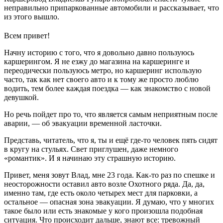
неправильно припаркованные автомобили и рассказывает, что
из этого вышло.
Всем привет!
Начну историю с того, что я довольно давно пользуюсь
каршерингом. Я не езжу до магазина на каршеринге и
переодически пользуюсь метро, но каршеринг использую
часто, так как нет своего авто и к тому же просто люблю
водить, тем более каждая поездка — как знакомство с новой
девушкой.
Но речь пойдет про то, что является самым неприятным после
аварии, — об эвакуации временной ласточки.
Представь, читатель, что я, ты и ещё где-то человек пять сидят
в кругу на стульях. Свет приглушен, даже немного
«романтик». И я начинаю эту страшную историю.
Привет, меня зовут Влад, мне 23 года. Как-то раз по спешке и
неосторожности оставил авто возле Охотного ряда. Да, да,
именно там, где есть около четырех мест для парковки, а
остальное — опасная зона эвакуации. Я думаю, что у многих
такое было или есть знакомые у кого произошла подобная
ситуация. Что происходит дальше, знают все: тревожный