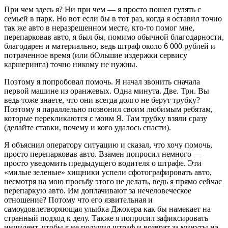
При чем здесь я? Ни при чем — я просто пошел гулять с
семьей в парк. Но вот если бы в тот раз, когда я оставил точно
так же авто в неразрешенном месте, кто-то помог мне,
перепарковав авто, я был бы, помимо обычной благодарности,
благодарен и материально, ведь штраф около 6 000 рублей и
потраченное время (или бОльшие издержки сервису
каршеринга) точно никому не нужны.
Поэтому я попробовал помочь. Я начал звонить сначала
первой машине из оранжевых. Одна минута. Две. Три. Вы
ведь тоже знаете, что они всегда долго не берут трубку?
Поэтому я параллельно позвонил своим любимым ребятам,
которые перекликаются с моим Я. Там трубку взяли сразу
(делайте ставки, почему и кого удалось спасти).
Я объяснил оператору ситуацию и сказал, что хочу помочь,
просто перепарковав авто. Взамен попросил немного —
просто уведомить предыдущего водителя о штрафе. Эти
«милые зеленые» хищники успели сфотографировать авто,
несмотря на мою просьбу этого не делать, ведь я прямо сейчас
перепаркую авто. Им доплачивают за нечеловеческое
отношение? Потому что его язвительная и
самоудовлетворяющая улыбка Джокера как бы намекает на
странный подход к делу. Также я попросил зафиксировать
инцидент, чтобы я не получил штраф и возврат за минуты на