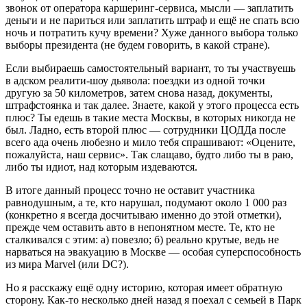
звонок от оператора каршеринг-сервиса, мысли — заплатить
деньги и не париться или заплатить штраф и ещё не спать всю
ночь и потратить кучу времени? Хуже данного выбора только
выборы президента (не будем говорить, в какой стране).
Если выбираешь самостоятельный вариант, то ты участвуешь
в адском реалити-шоу дьявола: поездки из одной точки
другую за 50 километров, затем снова назад, документы,
штрафстоянка и так далее. Знаете, какой у этого процесса есть
плюс? Ты едешь в такие места Москвы, в которых никогда не
был. Ладно, есть второй плюс — сотрудники ЦОДДа после
всего ада очень любезно и мило тебя спрашивают: «Оцените,
пожалуйста, наш сервис». Так слащаво, будто либо ты в раю,
либо ты идиот, над которым издеваются.
В итоге данный процесс точно не оставит участника
равнодушным, а те, кто нарушал, подумают около 1 000 раз
(конкретно я всегда досчитываю именно до этой отметки),
прежде чем оставить авто в непонятном месте. Те, кто не
сталкивался с этим: а) повезло; б) реально крутые, ведь не
нарваться на эвакуацию в Москве — особая суперспособность
из мира Marvel (или DC?).
Но я расскажу ещё одну историю, которая имеет обратную
сторону. Как-то несколько дней назад я поехал с семьей в Парк