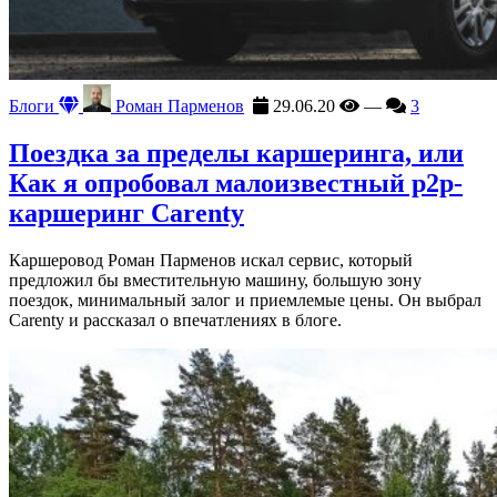
Блоги
Роман Парменов
29.06.20
—
3
Поездка за пределы каршеринга, или
Как я опробовал малоизвестный p2p-
каршеринг Carenty
Каршеровод Роман Парменов искал сервис, который
предложил бы вместительную машину, большую зону
поездок, минимальный залог и приемлемые цены. Он выбрал
Carenty и рассказал о впечатлениях в блоге.