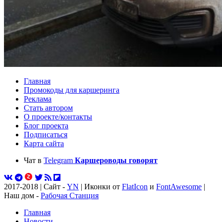
Главная
Промокоды для каршеринга
Реклама
Стать автором
О проекте/контакты
Блог проекта
Подписаться
Карта сайта
Чат в
Telegram
Каршероводы говорят
2017-2018 | Сайт -
YN
| Иконки от
FlatIcon
и
FontAwesome
|
Наш дом -
Рабочая Станция
Главная
Новости