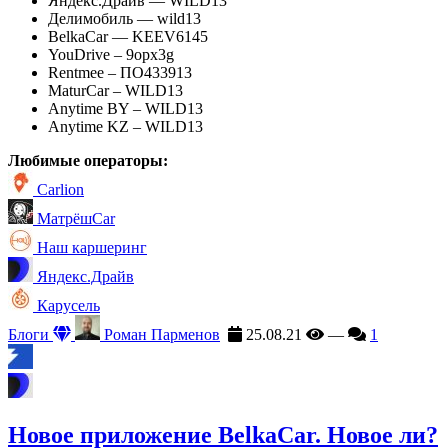
Яндекс.Драйв — WILD13
Делимобиль — wild13
BelkaCar — KEEV6145
YouDrive – 9opx3g
Rentmee – ПО433913
MaturCar – WILD13
Anytime BY – WILD13
Anytime KZ – WILD13
Любимые операторы:
Carlion
МатрёшCar
Наш каршеринг
Яндекс.Драйв
Карусель
Блоги
Роман Парменов
25.08.21
—
1
Новое приложение BelkaCar. Новое ли?