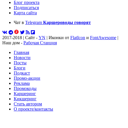
Блог проекта
Подписаться
Карта сайта
Чат в
Telegram
Каршероводы говорят
2017-2018 | Сайт -
YN
| Иконки от
FlatIcon
и
FontAwesome
|
Наш дом -
Рабочая Станция
Главная
Новости
Посты
Блоги
Подкаст
Промо-акции
Реклама
Промокоды
Каршеринг
Кикшеринг
Стать автором
О проекте/контакты