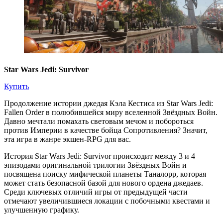
Star Wars Jedi: Survivor
Купить
Продолжение истории джедая Кэла Кестиса из Star Wars Jedi:
Fallen Order в полюбившейся миру вселенной Звёздных Войн.
Давно мечтали помахать световым мечом и побороться
против Империи в качестве бойца Сопротивления? Значит,
эта игра в жанре экшен-RPG для вас.
История Star Wars Jedi: Survivor происходит между 3 и 4
эпизодами оригинальной трилогии Звёздных Войн и
посвящена поиску мифической планеты Таналорр, которая
может стать безопасной базой для нового ордена джедаев.
Среди ключевых отличий игры от предыдущей части
отмечают увеличившиеся локации с побочными квестами и
улучшенную графику.