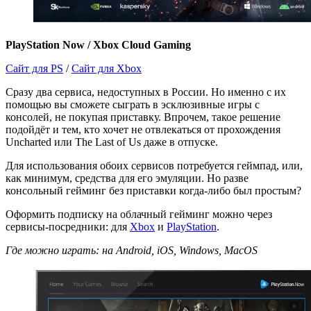
PlayStation Now / Xbox Cloud Gaming
Сайт для PS
/
Сайт для Xbox
Сразу два сервиса, недоступных в России. Но именно с их
помощью вы сможете сыграть в эсклюзивные игры с
консолей, не покупая приставку. Впрочем, такое решение
подойдёт и тем, кто хочет не отвлекаться от прохождения
Uncharted или The Last of Us даже в отпуске.
Для использования обоих сервисов потребуется геймпад, или,
как минимум, средства для его эмуляции. Но разве
консольный гейминг без приставки когда-либо был простым?
Оформить подписку на облачный гейминг можно через
сервисы-посредники: для
Xbox
и
PlayStation
.
Где можно играть: на Android, iOS, Windows, MacOS