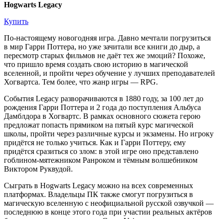
Hogwarts Legacy
Купить
По-настоящему новогодняя игра. Давно мечтали погрузиться
в мир Гарри Поттера, но уже зачитали все книги до дыр, а
пересмотр старых фильмов не даёт тех же эмоций? Похоже,
что пришло время создать свою историю в магической
вселенной, и пройти через обучение у лучших преподавателей
Хогвартса. Тем более, что жанр игры — RPG.
События Legacy разворачиваются в 1880 году, за 100 лет до
рождения Гарри Поттера и 2 года до поступления Альбуса
Дамблдора в Хогвартс. В рамках основного сюжета герою
предложат попасть прямиком на пятый курс магической
школы, пройти через различные курсы и экзамены. Но игроку
придётся не только учиться. Как и Гарри Поттеру, ему
придётся сразиться со злом: в этой игре оно представлено
гоблином-мятежником Ранроком и тёмным волшебником
Виктором Руквудой.
Сыграть в Hogwarts Legacy можно на всех современных
платформах. Владельцы ПК также смогут погрузиться в
магическую вселенную с неофициальной русской озвучкой —
последнюю в конце этого года при участии реальных актёров