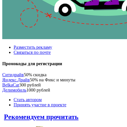
Разместить рекламу
Связаться по почте
Промокоды для регистрации
Ситидрайв
50% скидка
Яндекс.Драйв
50% на Фикс и минуты
BelkaCar
300 рублей
Делимобиль
1000 рублей
Стать автором
Принять участие в проекте
Рекомендуем прочитать