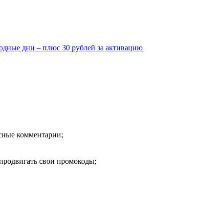
ходные дни – плюс 30 рублей за активацию
есные комментарии;
продвигать свои промокоды;