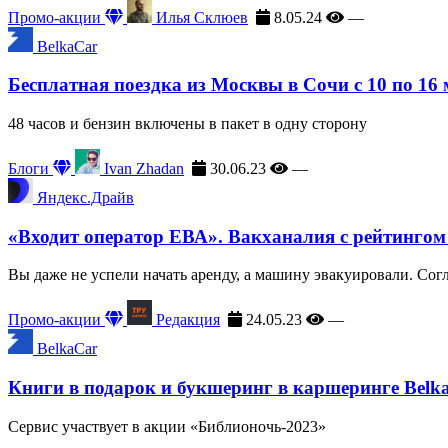
Промо-акции
Илья Склюев
8.05.24
—
BelkaCar
Бесплатная поездка из Москвы в Сочи с 10 по 16
48 часов и бензин включены в пакет в одну сторону
Блоги
Ivan Zhadan
30.06.23
—
Яндекс.Драйв
«Входит оператор ЕВА». Вакханалия с рейтингом
Вы даже не успели начать аренду, а машину эвакуировали. Сог
Промо-акции
Редакция
24.05.23
—
BelkaCar
Книги в подарок и букшеринг в каршеринге Belk
Сервис участвует в акции «Библионочь-2023»