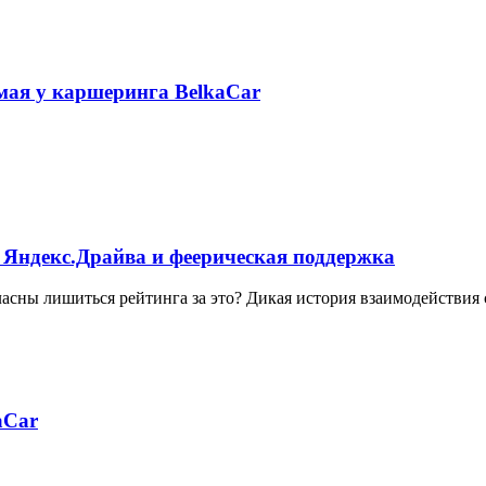
 мая у каршеринга BelkaCar
 Яндекс.Драйва и феерическая поддержка
ласны лишиться рейтинга за это? Дикая история взаимодействия
aCar