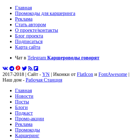
Главная
Промокоды для каршеринга
Реклама
Стать автором
О проекте/контакты
Блог проекта
Подписаться
Карта сайта
Чат в
Telegram
Каршероводы говорят
2017-2018 | Сайт -
YN
| Иконки от
FlatIcon
и
FontAwesome
|
Наш дом -
Рабочая Станция
Главная
Новости
Посты
Блоги
Подкаст
Промо-акции
Реклама
Промокоды
Каршеринг