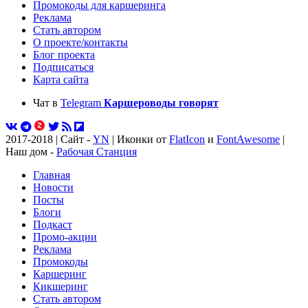
Промокоды для каршеринга
Реклама
Стать автором
О проекте/контакты
Блог проекта
Подписаться
Карта сайта
Чат в
Telegram
Каршероводы говорят
2017-2018 | Сайт -
YN
| Иконки от
FlatIcon
и
FontAwesome
|
Наш дом -
Рабочая Станция
Главная
Новости
Посты
Блоги
Подкаст
Промо-акции
Реклама
Промокоды
Каршеринг
Кикшеринг
Стать автором