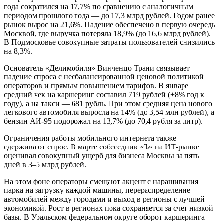
года сократился на 17,7% по сравнению с аналогичным
периодом прошлого года — до 17,3 млрд рублей. Годом ранее
рынок вырос на 21,6%. Падение обеспечено в первую очередь
Москвой, где выручка потеряла 18,9% (до 16,6 млрд рублей).
В Подмосковье совокупные затраты пользователей снизились
на 8,3%.
Основатель «Делимобиля» Винченцо Трани связывает
падение спроса с несбалансированной ценовой политикой
операторов и прямым повышением тарифов. В январе
средний чек на каршеринг составил 719 рублей (+8% год к
году), а на такси — 681 рубль. При этом средняя цена нового
легкового автомобиля выросла на 14% (до 3,54 млн рублей), а
бензин АИ-95 подорожал на 13,7% (до 70,4 рубля за литр).
Ограничения работы мобильного интернета также
сдерживают спрос. В марте собеседник «Ъ» на ИТ-рынке
оценивал совокупный ущерб для бизнеса Москвы за пять
дней в 3–5 млрд рублей.
На этом фоне операторы смещают акцент с наращивания
парка на загрузку каждой машины, перераспределение
автомобилей между городами и выход в регионы с лучшей
экономикой. Рост в регионах пока сохраняется за счет низкой
базы. В Уральском федеральном округе оборот каршеринга