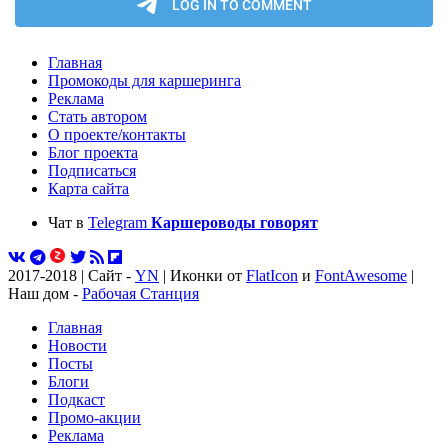
Главная
Промокоды для каршеринга
Реклама
Стать автором
О проекте/контакты
Блог проекта
Подписаться
Карта сайта
Чат в
Telegram
Каршероводы говорят
2017-2018 | Сайт -
YN
| Иконки от
FlatIcon
и
FontAwesome
|
Наш дом -
Рабочая Станция
Главная
Новости
Посты
Блоги
Подкаст
Промо-акции
Реклама