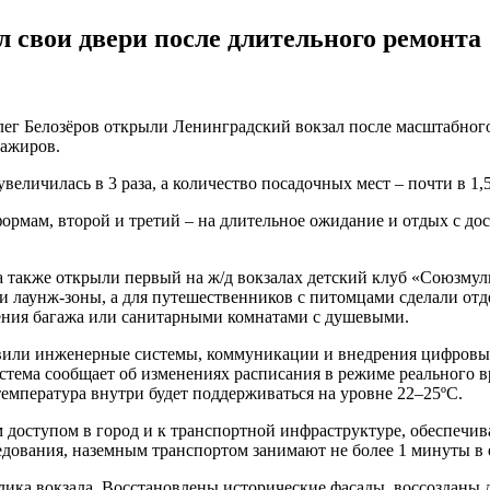
 свои двери после длительного ремонта
ег Белозёров открыли Ленинградский вокзал после масштабного 
сажиров.
личилась в 3 раза, а количество посадочных мест – почти в 1,5 
ормам, второй и третий – на длительное ожидание и отдых с дос
 а также открыли первый на ж/д вокзалах детский клуб «Союзму
и лаунж-зоны, а для путешественников с питомцами сделали отд
ения багажа или санитарными комнатами с душевыми.
овили инженерные системы, коммуникации и внедрения цифровы
стема сообщает об изменениях расписания в режиме реального
емпература внутри будет поддерживаться на уровне 22–25ºС.
 доступом в город и к транспортной инфраструктуре, обеспечи
едования, наземным транспортом занимают не более 1 минуты в 
ка вокзала. Восстановлены исторические фасады, воссозданы д