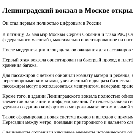
Ленинградский вокзал в Москве открыл
Он стал первым полностью цифровым в России
В пятницу, 22 мая мэр Москвы Сергей Собянин и глава РЖД Ол
федерального масштаба, максимально ориентированное на пас
После модернизации площадь залов ожидания для пассажиров уве
Первый этаж вокзала ориентирован на быстрый проход к платф
хранения багажа.
Для пассажиров с детьми обновили комнату матери и ребёнка,
переговорными комнатами, увеличенный в два раза бизнес-зал 
пассажиры могут воспользоваться медпунктом, камерами хран
Кроме того, в здании Ленинградского вокзала полностью обн
элементов навигации и информирования. Интеллектуальная си
уделили созданию комфортного микроклимата: летом и зимой т
Также сформирована новая система входов и выходов с прямым
Пересадки между метро, поездами пригородного и дальнего сл
Специалисты сохранили ключевые элементы исторического обли