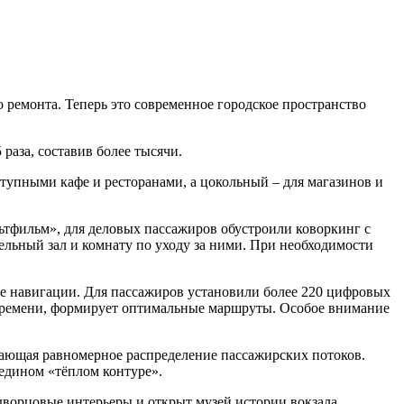
ремонта. Теперь это современное городское пространство
раза, составив более тысячи.
тупными кафе и ресторанами, а цокольный – для магазинов и
льтфильм», для деловых пассажиров обустроили коворкинг с
ельный зал и комнату по уходу за ними. При необходимости
е навигации. Для пассажиров установили более 220 цифровых
 времени, формирует оптимальные маршруты. Особое внимание
вающая равномерное распределение пассажирских потоков.
едином «тёплом контуре».
ворцовые интерьеры и открыт музей истории вокзала.