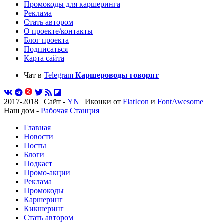
Промокоды для каршеринга
Реклама
Стать автором
О проекте/контакты
Блог проекта
Подписаться
Карта сайта
Чат в
Telegram
Каршероводы говорят
2017-2018 | Сайт -
YN
| Иконки от
FlatIcon
и
FontAwesome
|
Наш дом -
Рабочая Станция
Главная
Новости
Посты
Блоги
Подкаст
Промо-акции
Реклама
Промокоды
Каршеринг
Кикшеринг
Стать автором