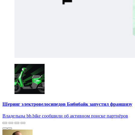
Шеринг электровелосипедов Бибибайк запустил франшизу
Владельцы bb.bike сообщили об активном поиске партнёров