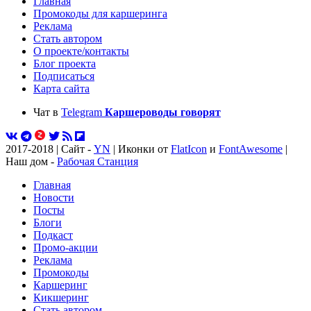
Главная
Промокоды для каршеринга
Реклама
Стать автором
О проекте/контакты
Блог проекта
Подписаться
Карта сайта
Чат в
Telegram
Каршероводы говорят
2017-2018 | Сайт -
YN
| Иконки от
FlatIcon
и
FontAwesome
|
Наш дом -
Рабочая Станция
Главная
Новости
Посты
Блоги
Подкаст
Промо-акции
Реклама
Промокоды
Каршеринг
Кикшеринг
Стать автором